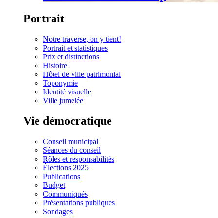
Portrait
Notre traverse, on y tient!
Portrait et statistiques
Prix et distinctions
Histoire
Hôtel de ville patrimonial
Toponymie
Identité visuelle
Ville jumelée
Vie démocratique
Conseil municipal
Séances du conseil
Rôles et responsabilités
Élections 2025
Publications
Budget
Communiqués
Présentations publiques
Sondages