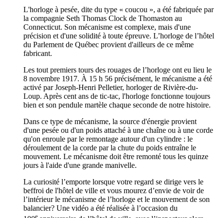
L'horloge à pesée, dite du type « coucou », a été fabriquée par
la compagnie Seth Thomas Clock de Thomaston au
Connecticut. Son mécanisme est complexe, mais d'une
précision et d'une solidité à toute épreuve. L’horloge de l’hôtel
du Parlement de Québec provient d'ailleurs de ce même
fabricant.
Les tout premiers tours des rouages de l’horloge ont eu lieu le
8 novembre 1917. À 15 h 56 précisément, le mécanisme a été
activé par Joseph-Henri Pelletier, horloger de Rivière-du-
Loup. Après cent ans de tic-tac, l'horloge fonctionne toujours
bien et son pendule martèle chaque seconde de notre histoire.
Dans ce type de mécanisme, la source d'énergie provient
d'une pesée ou d'un poids attaché à une chaîne ou à une corde
qu'on enroule par le remontage autour d'un cylindre : le
déroulement de la corde par la chute du poids entraîne le
mouvement. Le mécanisme doit être remonté tous les quinze
jours à l'aide d'une grande manivelle.
La curiosité l’emporte lorsque votre regard se dirige vers le
beffroi de l'hôtel de ville et vous mourez d’envie de voir de
l’intérieur le mécanisme de l’horloge et le mouvement de son
balancier? Une vidéo a été réalisée à l’occasion du
e