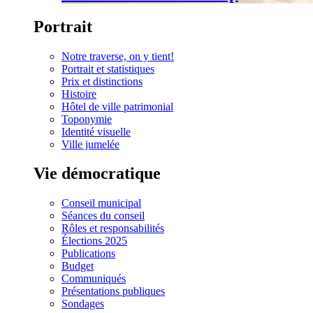
Portrait
Notre traverse, on y tient!
Portrait et statistiques
Prix et distinctions
Histoire
Hôtel de ville patrimonial
Toponymie
Identité visuelle
Ville jumelée
Vie démocratique
Conseil municipal
Séances du conseil
Rôles et responsabilités
Élections 2025
Publications
Budget
Communiqués
Présentations publiques
Sondages