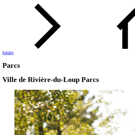
loisirs
Parcs
Ville de Rivière-du-Loup Parcs