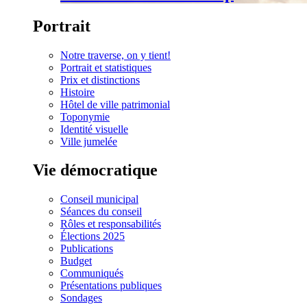
Portrait
Notre traverse, on y tient!
Portrait et statistiques
Prix et distinctions
Histoire
Hôtel de ville patrimonial
Toponymie
Identité visuelle
Ville jumelée
Vie démocratique
Conseil municipal
Séances du conseil
Rôles et responsabilités
Élections 2025
Publications
Budget
Communiqués
Présentations publiques
Sondages