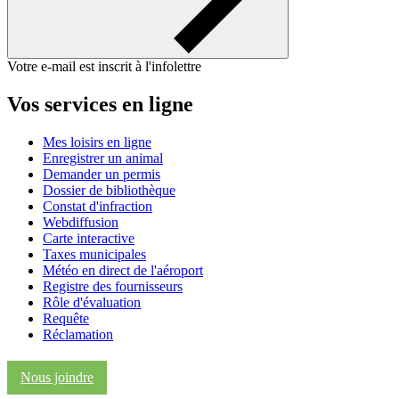
Votre e-mail est inscrit à l'infolettre
Vos services en ligne
Mes loisirs en ligne
Enregistrer un animal
Demander un permis
Dossier de bibliothèque
Constat d'infraction
Webdiffusion
Carte interactive
Taxes municipales
Météo en direct de l'aéroport
Registre des fournisseurs
Rôle d'évaluation
Requête
Réclamation
Nous joindre